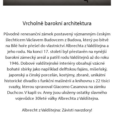
Vrcholně barokní architektura
Původně renesanční zámek postavený významným českým
šlechticem Václavem Budovcem z Budova, který po bitvě
na Bílé hoře přešel do vlastnictví Albrechta z Valdštejna a
jeho rodu. Na konci 17. století byl přestavěn na nynější
barokní zámecký areál a patřil rodu Valdštejnů až do roku
1946. Dobové valdštejnské interiéry obsahují vzácné
bohaté sbírky jako například delftskou fajáns, míšeňský,
japonský a čínský porcelán, kostýmy, zbraně, unikátní
historické divadlo s funkční mašinérií a knihovnu s 22 tisíci
svazky, kterou spravoval Giacomo Casanova na zámku
Duchcov. V kapli sv. Anny jsou uloženy ostatky slavného
vojevůdce 30leté války Albrechta z Valdštejna.
Albrecht z Valdštejna: Závisti navzdory!