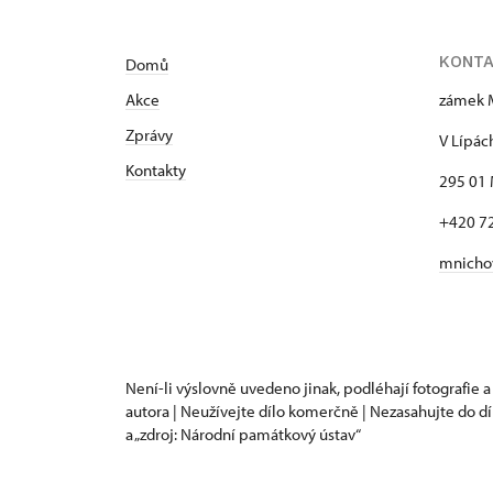
KONT
Domů
Akce
zámek 
Zprávy
V Lípác
Kontakty
295 01 
+420 7
mnicho
Není-li výslovně uvedeno jinak, podléhají fotografie a
autora | Neužívejte dílo komerčně | Nezasahujte do dí
a „zdroj: Národní památkový ústav“