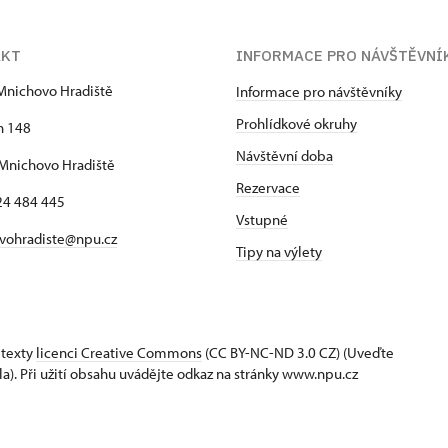
AKT
INFORMACE PRO NÁVŠTĚVNÍ
Mnichovo Hradiště
Informace pro návštěvníky
Prohlídkové okruhy
h 148
Návštěvní doba
Mnichovo Hradiště
Rezervace
24 484 445
Vstupné
vohradiste@npu.cz
Tipy na výlety
 texty
licenci Creative Commons
(CC BY-NC-ND 3.0 CZ) (Uveďte
la). Při užití obsahu uvádějte odkaz na stránky www.npu.cz