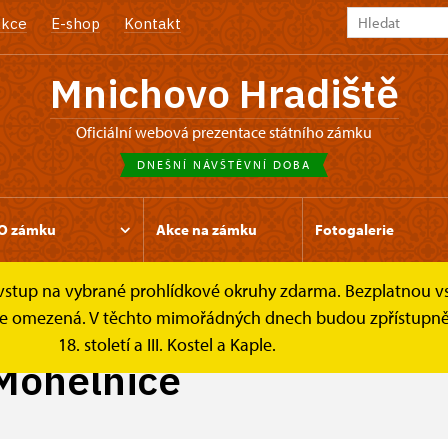
kce
E-shop
Kontakt
Mnichovo Hradiště
oficiální webová prezentace státního zámku
DNEŠNÍ NÁVŠTĚVNÍ DOBA
O zámku
Akce na zámku
Fotogalerie
e vstup na vybrané prohlídkové okruhy zdarma. Bezplatnou v
ásadku do Mohelnice
k je omezená. V těchto mimořádných dnech budou zpřístupněn
18. století a III. Kostel a Kaple.
Mohelnice