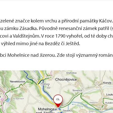
zelené značce kolem vrchu a přírodní památky Káčov. 
nu zámku Zásadka. Původně renesanční zámek patřil (
ovi a Valdštejnům. V roce 1790 vyhořel, od té doby ch
e výhled mimo jiné na Bezděz či Ještěd.
 obci Mohelnice nad Jizerou. Zde stojí významný romá