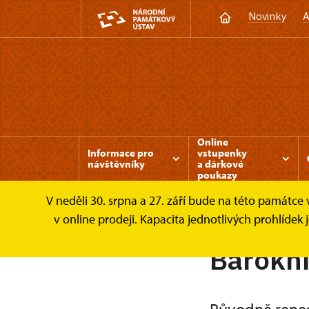
Novinky
A
Online
Informace pro
vstupenky
návštěvníky
a dárkové
poukazy
V neděli 30. srpna a 27. září bude na této památc
Mnichovo Hradiště
O zámku
v online prodeji. Kapacita jednotlivých prohlíde
Barokn