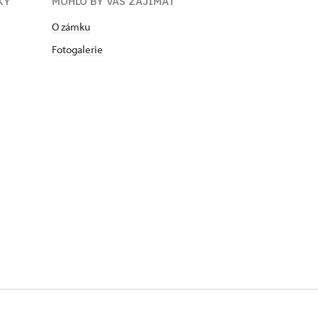
KY
MOHLO BY VÁS ZAJÍMAT
O zámku
Fotogalerie