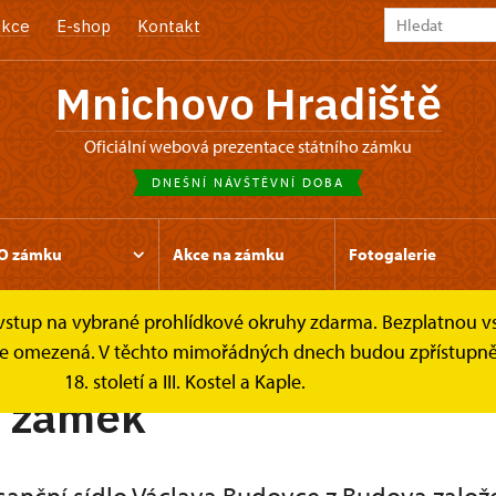
kce
E-shop
Kontakt
Mnichovo Hradiště
oficiální webová prezentace státního zámku
DNEŠNÍ NÁVŠTĚVNÍ DOBA
O zámku
Akce na zámku
Fotogalerie
e vstup na vybrané prohlídkové okruhy zdarma. Bezplatnou v
k je omezená. V těchto mimořádných dnech budou zpřístupněn
18. století a III. Kostel a Kaple.
í zámek