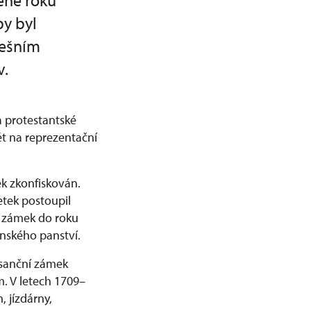
ené roku
by byl
nešním
v.
 protestantské
ět na reprezentační
k zkonfiskován.
etek postoupil
l zámek do roku
nského panství.
nesanční zámek
. V letech 1709–
 jízdárny,