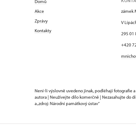
KONT
Domů
Akce
zámek 
Zprávy
V Lípác
Kontakty
295 01 
+420 7
mnicho
Není-li výslovně uvedeno jinak, podléhají fotografie a
autora | Neužívejte dílo komerčně | Nezasahujte do dí
a „zdroj: Národní památkový ústav“