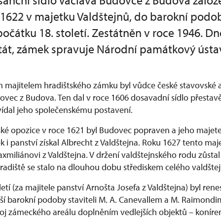
anční sídlo Václava Budovce z Budova založ
 1622 v majetku Valdštejnů, do barokní podo
očátku 18. století. Zestátněn v roce 1946. D
stát, zámek spravuje Národní památkový ústa
majitelem hradištského zámku byl vůdce české stavovské a
ovec z Budova. Ten dal v roce 1606 dosavadní sídlo přestav
ídal jeho společenskému postavení.
ké opozice v roce 1621 byl Budovec popraven a jeho majete
i panství získal Albrecht z Valdštejna. Roku 1627 tento maj
xmiliánovi z Valdštejna. V držení valdštejnského rodu zůsta
adiště se stalo na dlouhou dobu střediskem celého valdštej
etí (za majitele panství Arnošta Josefa z Valdštejna) byl re
ší barokní podoby staviteli M. A. Canevallem a M. Raimondim
oj zámeckého areálu doplněním vedlejších objektů – koníren,