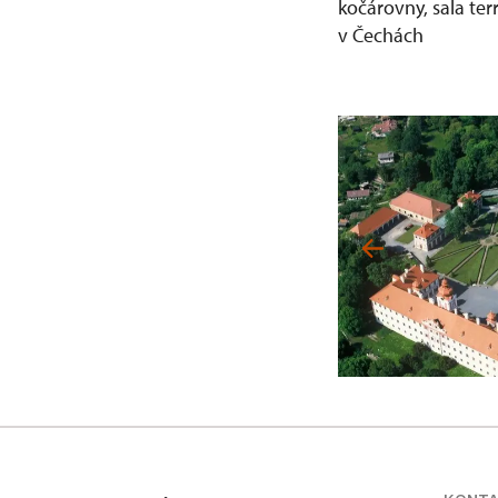
kočárovny, sala te
v Čechách