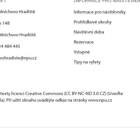
AKT
INFORMACE PRO NÁVŠTĚVNÍ
Mnichovo Hradiště
Informace pro návštěvníky
Prohlídkové okruhy
h 148
Návštěvní doba
Mnichovo Hradiště
Rezervace
24 484 445
Vstupné
vohradiste@npu.cz
Tipy na výlety
 texty
licenci Creative Commons
(CC BY-NC-ND 3.0 CZ) (Uveďte
la). Při užití obsahu uvádějte odkaz na stránky www.npu.cz