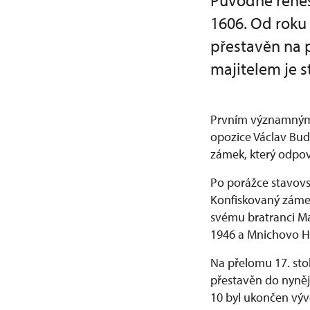
Původně renes
1606. Od roku
přestavěn na p
majitelem je 
Prvním významným 
opozice Václav Bud
zámek, který odpov
Po porážce stavovs
Konfiskovaný zámek 
svému bratranci Ma
1946 a Mnichovo Hr
Na přelomu 17. stol
přestavěn do nyněj
10 byl ukončen výv