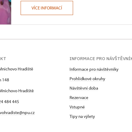
VÍCE INFORMACÍ
AKT
INFORMACE PRO NÁVŠTĚVNÍ
Mnichovo Hradiště
Informace pro návštěvníky
Prohlídkové okruhy
h 148
Návštěvní doba
Mnichovo Hradiště
Rezervace
24 484 445
Vstupné
vohradiste@npu.cz
Tipy na výlety