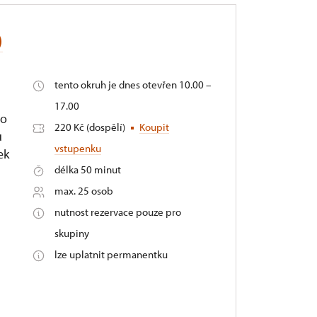
)
tento okruh je dnes otevřen 10.00 –
17.00
vo
220 Kč (dospělí)
Koupit
u
vstupenku
ek
délka 50 minut
max. 25 osob
nutnost rezervace pouze pro
skupiny
lze uplatnit permanentku