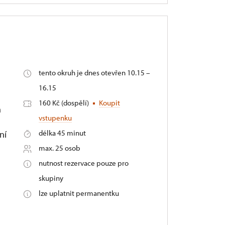
tento okruh je dnes otevřen 10.15 –
16.15
160 Kč (dospělí)
Koupit
m
vstupenku
délka 45 minut
ní
max. 25 osob
nutnost rezervace pouze pro
skupiny
lze uplatnit permanentku