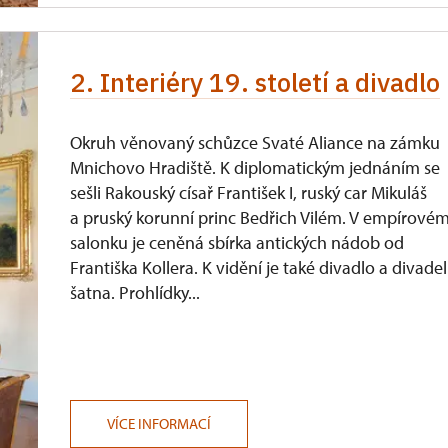
2. Interiéry 19. století a divadlo
Okruh věnovaný schůzce Svaté Aliance na zámku
Mnichovo Hradiště. K diplomatickým jednáním se
sešli Rakouský císař František I, ruský car Mikuláš
a pruský korunní princ Bedřich Vilém. V empírové
salonku je ceněná sbírka antických nádob od
Františka Kollera. K vidění je také divadlo a divadel
šatna. Prohlídky...
VÍCE INFORMACÍ