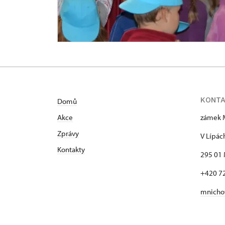
KONT
Domů
Akce
zámek 
Zprávy
V Lípác
Kontakty
295 01 
+420 7
mnicho