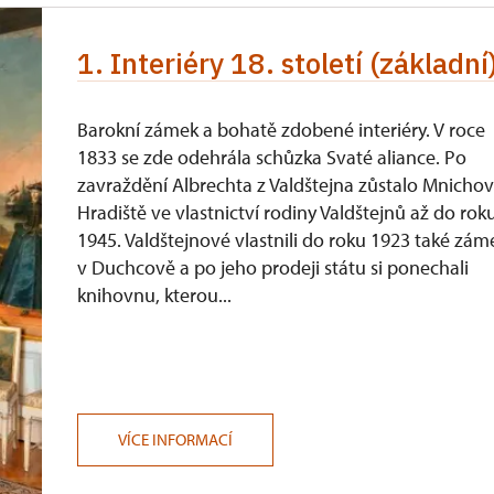
1. Interiéry 18. století (základní
Barokní zámek a bohatě zdobené interiéry. V roce
1833 se zde odehrála schůzka Svaté aliance. Po
zavraždění Albrechta z Valdštejna zůstalo Mnicho
Hradiště ve vlastnictví rodiny Valdštejnů až do rok
1945. Valdštejnové vlastnili do roku 1923 také zám
v Duchcově a po jeho prodeji státu si ponechali
knihovnu, kterou...
VÍCE INFORMACÍ