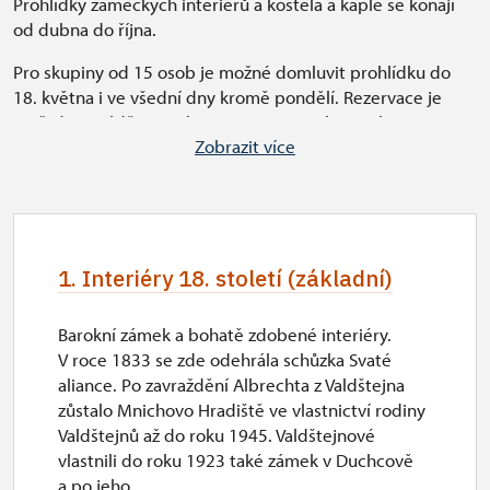
Prohlídky zámeckých interiérů a kostela a kaple se konají
od dubna do října.
Pro skupiny od 15 osob je možné domluvit prohlídku do
18. května i ve všední dny kromě pondělí. Rezervace je
možné provádět na tel. 724 484 445 nebo mailem na
Zobrazit více
mnichovohradiste@npu.cz minimálně týden dopředu.
Všeobecné informace k návštěvní sezoně
1. Interiéry 18. století (základní)
Pokladna zámku má v otevírací dny polední
přestávku 12.00–12.45.
Barokní zámek a bohatě zdobené interiéry.
Zájemcům o návštěvu všech tří interiérových okruhů
V roce 1833 se zde odehrála schůzka Svaté
doporučujeme přijet nejpozději 3 hodiny před koncem
aliance. Po zavraždění Albrechta z Valdštejna
otevírací doby.
zůstalo Mnichovo Hradiště ve vlastnictví rodiny
Valdštejnů až do roku 1945. Valdštejnové
vlastnili do roku 1923 také zámek v Duchcově
a po jeho...