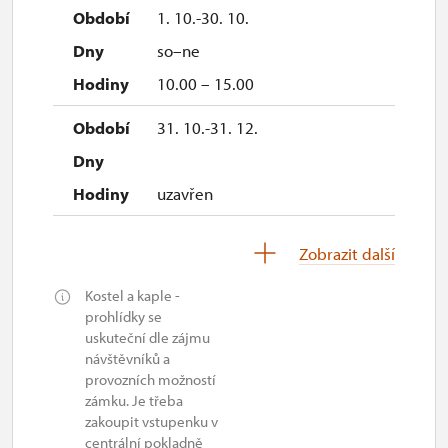
1. 10.-30. 10.
so–ne
10.00 – 15.00
31. 10.-31. 12.
uzavřen
Zobrazit další
2027
Kostel a kaple -
1. 1.-31. 3.
prohlídky se
uskuteční dle zájmu
návštěvníků a
uzavřen
provozních možností
zámku. Je třeba
zakoupit vstupenku v
centrální pokladně