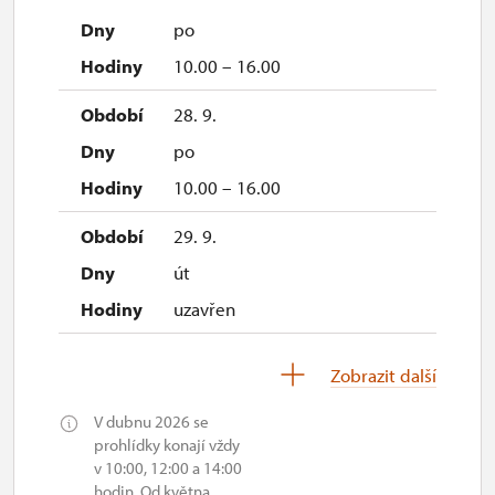
po
10.00 – 16.00
28. 9.
po
10.00 – 16.00
29. 9.
út
uzavřen
1. 10.-31. 10.
Zobrazit další
so–ne
V dubnu 2026 se
10.00 – 14.00
prohlídky konají vždy
v 10:00, 12:00 a 14:00
28. 10.
hodin. Od května