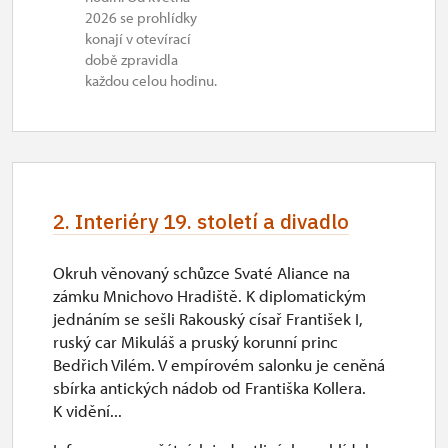
2026 se prohlídky
st
konají v otevírací
10.00 – 14.00
době zpravidla
každou celou hodinu.
29. 10.
čt
10.00 – 14.00
30. 10.
2. Interiéry 19. století a divadlo
pá
10.00 – 14.00
Okruh věnovaný schůzce Svaté Aliance na
zámku Mnichovo Hradiště. K diplomatickým
1. 11.
jednáním se sešli Rakouský císař František I,
ruský car Mikuláš a pruský korunní princ
ne
Bedřich Vilém. V empírovém salonku je ceněná
10.00 – 14.00
sbírka antických nádob od Františka Kollera.
K vidění...
2. 11.-31. 12.