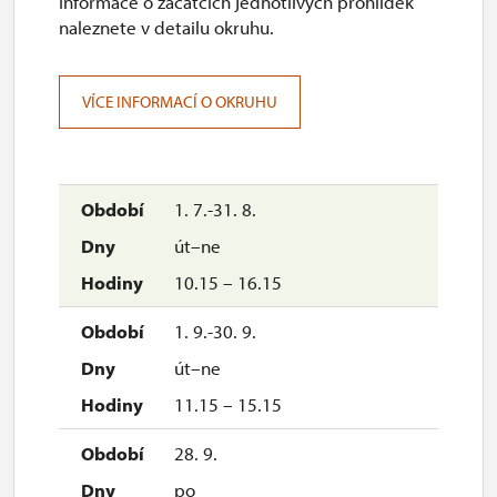
Informace o začátcích jednotlivých prohlídek
naleznete v detailu okruhu.
uzavřen
VÍCE INFORMACÍ O OKRUHU
2027
1. 1.-31. 3.
1. 7.-31. 8.
út–ne
uzavřen
10.15 – 16.15
1. 9.-30. 9.
út–ne
11.15 – 15.15
28. 9.
po