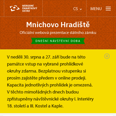
MENU
CS
Mnichovo Hradiště
oficiální webová prezentace státního zámku
DNEŠNÍ NÁVŠTĚVNÍ DOBA
V neděli 30. srpna a 27. září bude na této
Mnichovo Hradiště
Informace pro návštěvníky
Vstupné
památce vstup na vybrané prohlídkové
okruhy zdarma. Bezplatnou vstupenku si
Vstupné
prosím zajistěte předem v online prodeji.
Kapacita jednotlivých prohlídek je omezená.
Platební metody:
Platební karty
V těchto mimořádných dnech budou
zpřístupněny návštěvnické okruhy I. Interiéry
Hotovost
18. století a III. Kostel a Kaple.