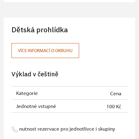
Průkaz zaměstnance NPÚ (+ až 3
zdarma
rodinní příslušníci)
Průkaz Náš člověk *
zdarma
Dětská prohlídka
* Platí pouze pro jednu osobu
(držitele průkazu)
VÍCE INFORMACÍ O OKRUHU
Výklad v češtině
Kategorie
Cena
Jednotné vstupné
100 Kč
nutnost rezervace pro jednotlivce i skupiny