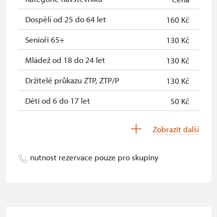
Průkaz zaměstnance NPÚ (+ až 3
zdarma
Dospělí od 25 do 64 let
160 Kč
rodinní příslušníci)
Senioři 65+
130 Kč
Průkaz Náš člověk *
zdarma
Mládež od 18 do 24 let
130 Kč
* Platí pouze pro jednu osobu
Držitelé průkazu ZTP, ZTP/P
130 Kč
(držitele průkazu)
Děti od 6 do 17 let
50 Kč
Děti do 5 let
zdarma
Zobrazit další
Průvodce držitele průkazu ZTP/P
zdarma
nutnost rezervace pouze pro skupiny
Pedagogický dozor (pro školní
zdarma
skupiny 1 osoba na 15 dětí)
Průvodce organizované skupiny (1
zdarma
osoba pro celou skupinu min. 15
osob)