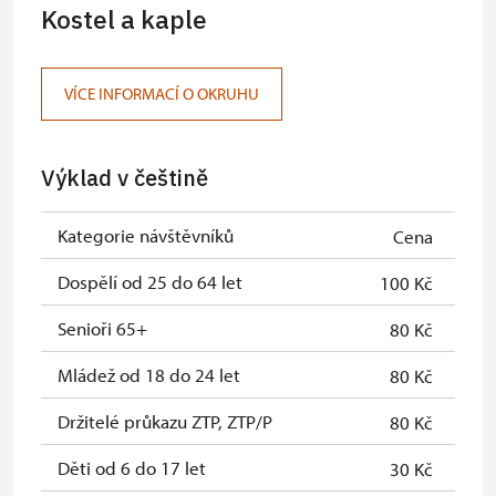
Kostel a kaple
Karta zaměstnance s QR kódem MK
neposkytuje se
ČR *
VÍCE INFORMACÍ O OKRUHU
Průkaz ICOMOS *
neposkytuje se
Celoroční volné vstupenky vydané
zdarma
Výklad v češtině
NPÚ
Jednorázové vstupenky vydané NPÚ
zdarma
Kategorie návštěvníků
Cena
Průkaz zaměstnance NPÚ (+ až 3
zdarma
Dospělí od 25 do 64 let
100 Kč
rodinní příslušníci)
Senioři 65+
80 Kč
Průkaz Náš člověk *
zdarma
Mládež od 18 do 24 let
80 Kč
* Platí pouze pro jednu osobu
Držitelé průkazu ZTP, ZTP/P
80 Kč
(držitele průkazu)
Děti od 6 do 17 let
30 Kč