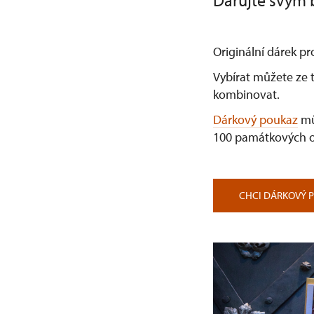
Darujte svým b
Originální dárek pr
Vybírat můžete ze t
kombinovat.
Dárkový poukaz
mů
100 památkových o
CHCI DÁRKOVÝ 