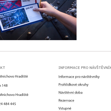
AKT
INFORMACE PRO NÁVŠTĚVNÍ
Mnichovo Hradiště
Informace pro návštěvníky
Prohlídkové okruhy
h 148
Návštěvní doba
Mnichovo Hradiště
Rezervace
24 484 445
Vstupné