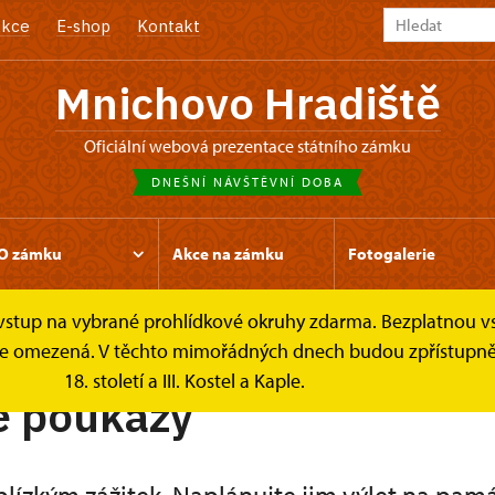
kce
E-shop
Kontakt
Mnichovo Hradiště
oficiální webová prezentace státního zámku
DNEŠNÍ NÁVŠTĚVNÍ DOBA
O zámku
Akce na zámku
Fotogalerie
e vstup na vybrané prohlídkové okruhy zdarma. Bezplatnou v
kové poukazy
Dárkové poukazy
k je omezená. V těchto mimořádných dnech budou zpřístupněn
18. století a III. Kostel a Kaple.
é poukazy