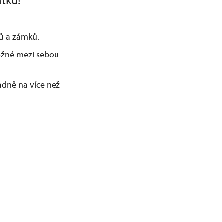
átku!
adů a zámků.
možné mezi sebou
dně na více než