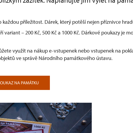
lízkým zážitek. Naplánujte jim výlet na pam
o každou příležitost. Dárek, který potěší nejen příznivce hr
ří variant –⁠ 200 Kč, 500 Kč a 1000 Kč. Dárkové poukazy je 
žete využít na nákup e-vstupenek nebo vstupenek na pokla
bjektů ve správě Národního památkového ústavu.
POUKAZ NA PAMÁTKU