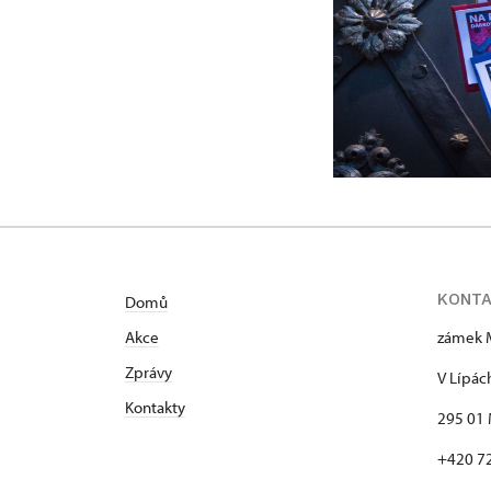
KONT
Domů
Akce
zámek 
Zprávy
V Lípác
Kontakty
295 01 
+420 7