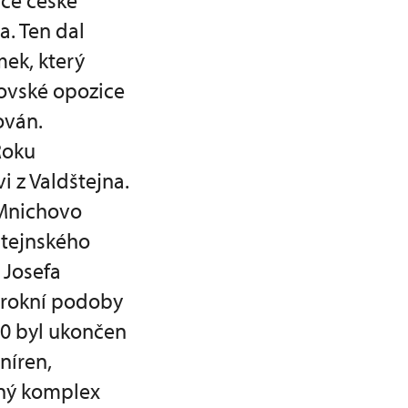
ce české
. Ten dal
mek, který
ovské opozice
ován.
Roku
 z Valdštejna.
 Mnichovo
štejnského
 Josefa
arokní podoby
10 byl ukončen
níren,
nný komplex