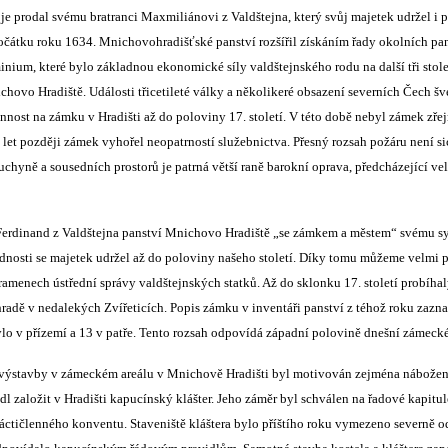
 je prodal svému bratranci Maxmiliánovi z Valdštejna, který svůj majetek udržel i 
átku roku 1634. Mnichovohradišťské panství rozšířil získáním řady okolních panst
nium, které bylo základnou ekonomické síly valdštejnského rodu na další tři stole
chovo Hradiště. Události třicetileté války a několikeré obsazení severních Čech š
innost na zámku v Hradišti až do poloviny 17. století. V této době nebyl zámek zř
let později zámek vyhořel neopatrností služebnictva. Přesný rozsah požáru není si
kuchyně a sousedních prostorů je patrná větší raně barokní oprava, předcházející v
Ferdinand z Valdštejna panství Mnichovo Hradiště „se zámkem a městem“ svému sy
lednosti se majetek udržel až do poloviny našeho století. Díky tomu můžeme velmi 
amenech ústřední správy valdštejnských statků. Až do sklonku 17. století probíhal
 hradě v nedalekých Zvířeticích. Popis zámku v inventáři panství z téhož roku za
ylo v přízemí a 13 v patře. Tento rozsah odpovídá západní polovině dnešní zámecké
 výstavby v zámeckém areálu v Mnichově Hradišti byl motivován zejména nábožen
odl založit v Hradišti kapucínský klášter. Jeho záměr byl schválen na řadové kapitu
áctičlenného konventu. Staveniště kláštera bylo příštího roku vymezeno severně o