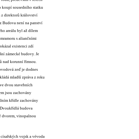
o koupí sousedního statku
z direktorů království
 z Budova není na panství
ho areálu byl až dílem
 mramoru s aliančními
kázal existenci zdí
ešní zámecké budovy. Je
tů nad korunní římsou.
obvodová zeď je dodnes
okládá mladší zpráva z roku
 ve dvou stavebních
dlem jsou zachovány
padním křídle zachovány
. Dvoukřídlá budova
né dvorem, vinopalnou
 císařských vojsk a vévoda