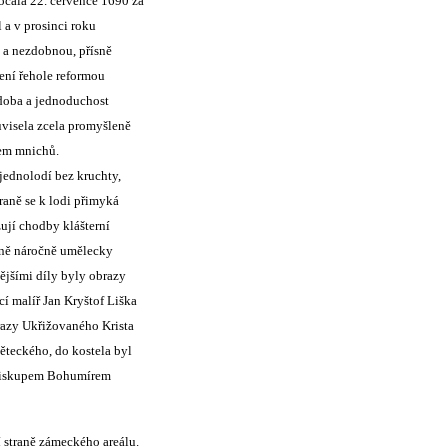
očala 22. července 1690 za
 a v prosinci roku
u a nezdobnou, přísně
ení řehole reformou
doba a jednoduchost
uvisela zcela promyšleně
tem mnichů.
jednolodí bez kruchty,
aně se k lodi přimyká
ují chodby klášterní
ěrně náročně umělecky
ějšími díly byly obrazy
cí malíř Jan Kryštof Liška
brazy Ukřižovaného Krista
věteckého, do kostela byl
m biskupem Bohumírem
í straně zámeckého areálu.