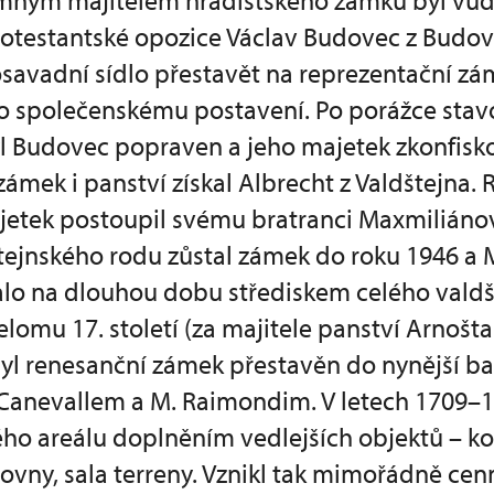
mným majitelem hradištského zámku byl vůd
rotestantské opozice Václav Budovec z Budova
savadní sídlo přestavět na reprezentační zá
o společenskému postavení. Po porážce stav
yl Budovec popraven a jeho majetek zkonfisk
ámek i panství získal Albrecht z Valdštejna. 
jetek postoupil svému bratranci Maxmiliánovi
štejnského rodu zůstal zámek do roku 1946 a
talo na dlouhou dobu střediskem celého vald
elomu 17. století (za majitele panství Arnošta
 byl renesanční zámek přestavěn do nynější b
A. Canevallem a M. Raimondim. V letech 1709–
ho areálu doplněním vedlejších objektů – ko
rovny, sala terreny. Vznikl tak mimořádně ce