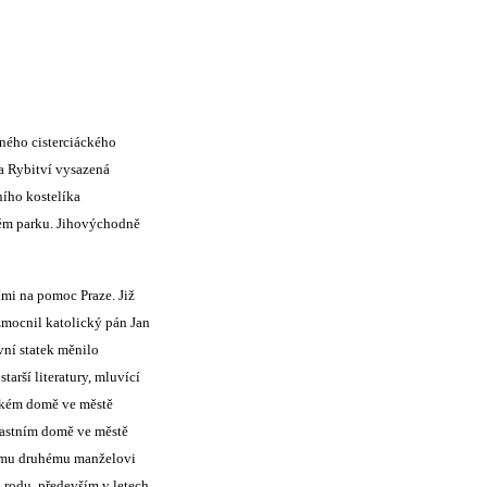
ného cisterciáckého
a Rybitví vysazená
ního kostelíka
ém parku. Jihovýchodně
ími na pomoc Praze. Již
zmocnil katolický pán Jan
vní statek měnilo
arší literatury, mluvící
nském domě ve městě
vlastním domě ve městě
vému druhému manželovi
rodu, především v letech