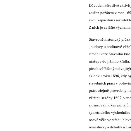
Důvodem této živé aktivit
zničen požárem v roce 16
svou kapacitou i archite
Z nich je zvláště významn
Stavebně historický průz
„budovy u hodinové věže“ 
střední věže hlavního kří
nástupu do jižního křídla.
působivě řešeným dvojitým 
sklonku roku 1696, kdy b
stavebních prací v polovi
práce zřejmě provedeny nav
většinu sezóny 1697, v ro
a osazování oken portálů.
symetrického východního 
osové věže ve středu hlav
řemeslníky a dělníky a Ca