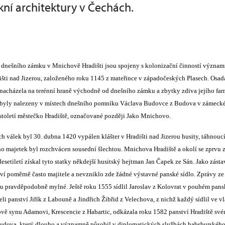
ní architektury v Čechách.
 dnešního zámku v Mnichově Hradišti jsou spojeny s kolonizační činností význam
išti nad Jizerou, založeného roku 1145 z mateřince v západočeských Plasech. Osad
 nacházela na terénní hraně východně od dnešního zámku a zbytky zdiva jejího far
 byly nalezeny v místech dnešního pomníku Václava Budovce z Budova v zámeck
 století městečko Hradiště, označované později Jako Mnichovo.
h válek byl 30. dubna 1420 vypálen klášter v Hradišti nad Jizerou husity, táhnouc
o majetek byl rozchvácen sousední šlechtou. Mnichova Hradiště a okolí se zprvu 
desetiletí získal tyto statky někdejší husitský hejtman Jan Čapek ze Sán. Jako zásta
 poměrně často majitele a nevzniklo zde žádné výstavné panské sídlo. Zprávy ze st
sou pravděpodobně mylné. Ještě roku 1555 sídlil Jaroslav z Kolovrat v pouhém pa
želi panství Jiřík z Labouně a Jindřich Žibřid z Velechova, z nichž každý sídlil ve 
ově synu Adamovi, Krescencie z Habartic, odkázala roku 1582 panství Hradiště s
udova, který dlouho a významně působil v diplomatických službách habsburského 