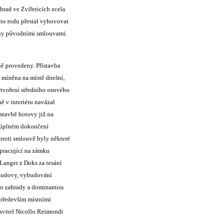
hrad ve Zvířeticích zcela
ho rodu přestal vyhovovat
ány původními smlouvami.
ně provedeny. Přístavba
 míněna na místě dnešní,
ytvoření středního osového
ě v interiéru navázal
stavbě hotovy již na
o úplném dokončení
proti smlouvě byly některé
 pracující na zámku
Langer z Doks za tesání
 budovy, vybudování
do zahrady a dominantou
 především místními
tavitel Nicollo Reimondi