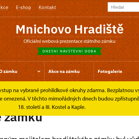
kce
E-shop
Kontakt
Mnichovo Hradiště
oficiální webová prezentace státního zámku
DNEŠNÍ NÁVŠTĚVNÍ DOBA
O zámku
Akce na zámku
Fotogalerie
e vstup na vybrané prohlídkové okruhy zdarma. Bezplatnou v
k je omezená. V těchto mimořádných dnech budou zpřístupněn
18. století a III. Kostel a Kaple.
e zámku