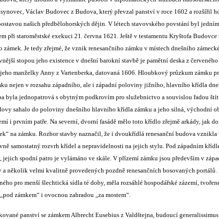
 synovec, Václav Budovec z Budova, který převzal panství v roce 1602 a rozšířil h
stavou našich předbělohorských dějin. V létech stavovského povstání byl jedním 
tem při staroměstské exekuci 21. června 1621. Ještě v testamentu Kryštofa Budovce
 zámek. Je tedy zřejmé, že vznik renesančního zámku v místech dnešního zámecké
nější stopou jeho existence v dnešní barokní stavbě je pamětní deska z červeného
jeho manželky Anny z Vartenberka, datovaná 1606. Hloubkový průzkum zámku pro
ku nejen v rozsahu západního, ale i západní poloviny jižního, hlavního křídla dn
vba byla jednopatrová s obytným podkrovím pro služebnictvo a souvislou řadou ští
udovy sahalo do poloviny dnešního hlavního křídla zámku a jeho silná, východní 
mí i prvním patře. Na severní, dvorní fasádě mělo toto křídlo zřejmě arkády, jak d
ček“ na zámku. Rozbor stavby naznačil, že i dvoukřídlá renesanční budova vznikla
ivně samostatný rozvrh křídel a nepravidelnosti na jejich stylu. Pod západním kří
y, jejich spodní patro je vylámáno ve skále. V přízemí zámku jsou především v zá
by a několik velmi kvalitně provedených pozdně renesančních bosovaných portálů
ného pro menší šlechtická sídla té doby, měla rozsáhlé hospodářské zázemí, tvoře
 „pod zámkem“ i ovocnou zahradou „za mostem“.
kované panství se zámkem Albrecht Eusebius z Valdštejna, budoucí generalissimus