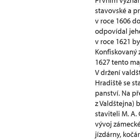
Prvním význa
stavovské a p
v roce 1606 do
odpovídal jeh
v roce 1621 b
Konfiskovaný z
1627 tento ma
V držení vald
Hradiště se s
panství. Na př
z Valdštejna)
staviteli M. 
vývoj zámecké
jízdárny, kočá