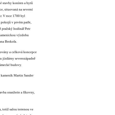
é stavby koníren a bytů
ce, situovaná na severní
r. V roce 1700 byl
t pokojů v prvém patře,
ž pražský hodinář Petr
í kamenickou výzdobu
ana Brokofa.
izovány a celková koncepce
bu jízdárny severozápadně
 zámecké budovy.
ký kameník Martin Sander
avba oranžerie a fíkovny,
totiž salou terrenou ve