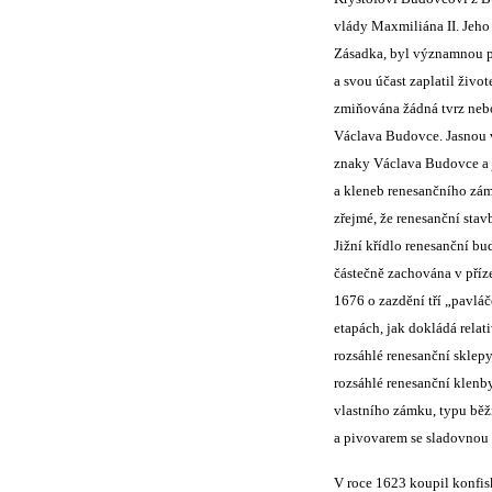
vlády Maxmiliána II. Jeho
Zásadka, byl významnou po
a svou účast zaplatil živo
zmiňována žádná tvrz nebo
Václava Budovce. Jasnou v
znaky Václava Budovce a 
a kleneb renesančního zám
zřejmé, že renesanční sta
Jižní křídlo renesanční b
částečně zachována v příze
1676 o zazdění tří „pavlá
etapách, jak dokládá relat
rozsáhlé renesanční sklep
rozsáhlé renesanční klen
vlastního zámku, typu běž
a pivovarem se sladovnou
V roce 1623 koupil konfis