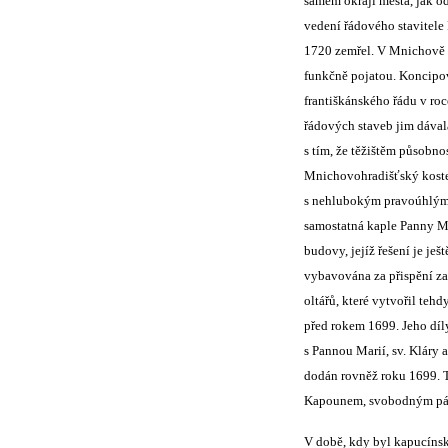
samém okraji města, jak o
vedení řádového stavitele P
1720 zemřel. V Mnichově H
funkčně pojatou. Koncipov
františkánského řádu v ro
řádových staveb jim dával
s tím, že těžištěm působn
Mnichovohradišťský kostel
s nehlubokým pravoúhlým k
samostatná kaple Panny Ma
budovy, jejíž řešení je j
vybavována za přispění za
oltářů, které vytvořil teh
před rokem 1699. Jeho díly
s Pannou Marií, sv. Kláry 
dodán rovněž roku 1699. 
Kapounem, svobodným páne
V době, kdy byl kapucínský