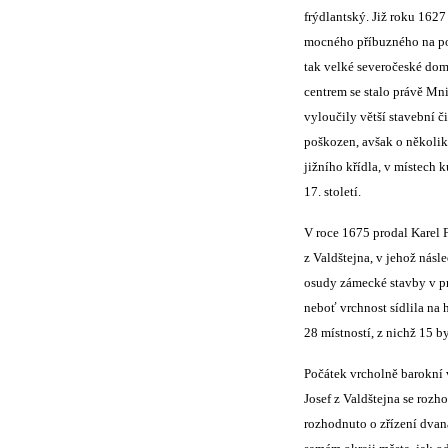
frýdlantský. Již roku 1627
mocného příbuzného na poč
tak velké severočeské domi
centrem se stalo právě Mni
vyloučily větší stavební č
poškozen, avšak o několik 
jižního křídla, v místech 
17. století.
V roce 1675 prodal Karel 
z Valdštejna, v jehož nás
osudy zámecké stavby v pr
neboť vrchnost sídlila na
28 místností, z nichž 15 b
Počátek vrcholně barokní
Josef z Valdštejna se rozh
rozhodnuto o zřízení dvan