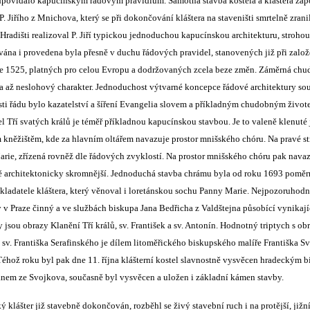
dpovídalo kapucínským řádovým pravidlům. Samotná stavba kostela a kláštera zap
. Jiřího z Mnichova, který se při dokončování kláštera na staveništi smrtelně zranil
radišti realizoval P. Jiří typickou jednoduchou kapucínskou architekturu, stroho
ána i provedena byla přesně v duchu řádových pravidel, stanovených již při založ
ce 1525, platných pro celou Evropu a dodržovaných zcela beze změn. Záměrná chu
a až neslohový charakter. Jednoduchost výtvarné koncepce řádové architektury so
osti řádu bylo kazatelství a šíření Evangelia slovem a příkladným chudobným živo
 Tří svatých králů je téměř příkladnou kapucínskou stavbou. Je to valeně klenuté 
něžištěm, kde za hlavním oltářem navazuje prostor mnišského chóru. Na pravé str
rie, zřízená rovněž dle řádových zvyklostí. Na prostor mnišského chóru pak navaz
eště architektonicky skromnější. Jednoduchá stavba chrámu byla od roku 1693 pom
kladatele kláštera, který věnoval i loretánskou sochu Panny Marie. Nejpozoruhodn
dy v Praze činný a ve službách biskupa Jana Bedřicha z Valdštejna působící vynikají
 jsou obrazy Klanění Tří králů, sv. František a sv. Antonín. Hodnotný triptych s o
a sv. Františka Serafinského je dílem litoměřického biskupského malíře Františka S
Téhož roku byl pak dne 11. října klášterní kostel slavnostně vysvěcen hradecký
m ze Svojkova, současně byl vysvěcen a uložen i základní kámen stavby.
 klášter již stavebně dokončován, rozběhl se živý stavební ruch i na protější, jižn