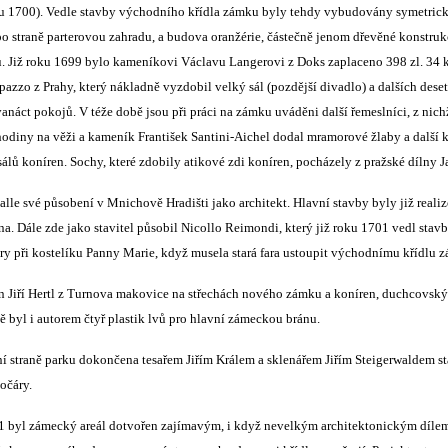
u 1700). Vedle stavby východního křídla zámku byly tehdy vybudovány symetrick
o straně parterovou zahradu, a budova oranžérie, částečně jenom dřevěné konstruk
u. Již roku 1699 bylo kameníkovi Václavu Langerovi z Doks zaplaceno 398 zl. 34 k
pazzo z Prahy, který nákladně vyzdobil velký sál (pozdější divadlo) a dalších dese
anáct pokojů. V téže době jsou při práci na zámku uváděni další řemeslníci, z nich
odiny na věži a kameník František Santini-Aichel dodal mramorové žlaby a dalš
ů koníren. Sochy, které zdobily atikové zdi koníren, pocházely z pražské dílny J
le své působení v Mnichově Hradišti jako architekt. Hlavní stavby byly již real
a. Dále zde jako stavitel působil Nicollo Reimondi, který již roku 1701 vedl stav
ry při kostelíku Panny Marie, když musela stará fara ustoupit východnímu křídlu
Jan Jiří Hertl z Turnova makovice na střechách nového zámku a koníren, duchcovs
ě byl i autorem čtyř plastik lvů pro hlavní zámeckou bránu.
ní straně parku dokončena tesařem Jiřím Králem a sklenářem Jiřím Steigerwaldem st
očáry.
 byl zámecký areál dotvořen zajímavým, i když nevelkým architektonickým dílem, 