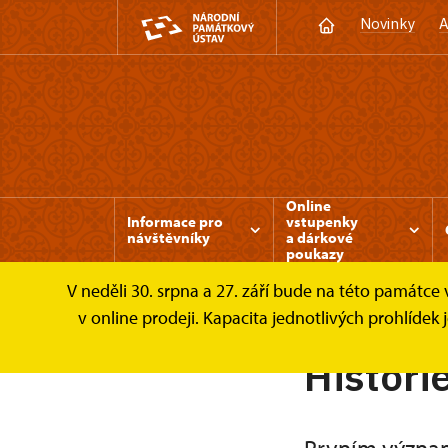
Novinky
A
Online
Informace pro
vstupenky
návštěvníky
a dárkové
poukazy
V neděli 30. srpna a 27. září bude na této památc
Mnichovo Hradiště
O zámku
Historie
v online prodeji. Kapacita jednotlivých prohlíde
Histori