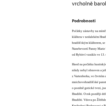
vrcholně barok
Podrobnosti
Počátky zástavby na místě
kláštera v nedalekém Hrad
hradišťským klášterem, se
Nanebevzetí Panny Marie
od Rybitví vzniklo ve 13.
Hned na počátku husitskýc
nikdy nebyl obnoven a jeh
z Vartenberka, ve čtvrtém 
mnichovohradišťské panství
o pozdně gotické tvrzi, j
Hradišti. O rok později dr
Hradišti. Vdova po Žibřid
Kryštofovi Budovcovi z B