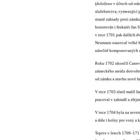
(doloženo v účtech od rok
služebnictva, vymezující p
straně zahrady proti zámk
honorován i štukatér Jan S
v roce 1701 pak dalších dv
Neumann osazoval velké h
náročně komponovaných sál
Roku 1702 ukončil Caneval
zámeckého areálu dotvořen
od zámku a stavbu nové fa
V roce 1703 zlatil malíř 
pracoval v zahradě a zřejm
V roce 1704 byla na sever
a dále i kolny pro vozy a k
Teprve v letech 1709–1711