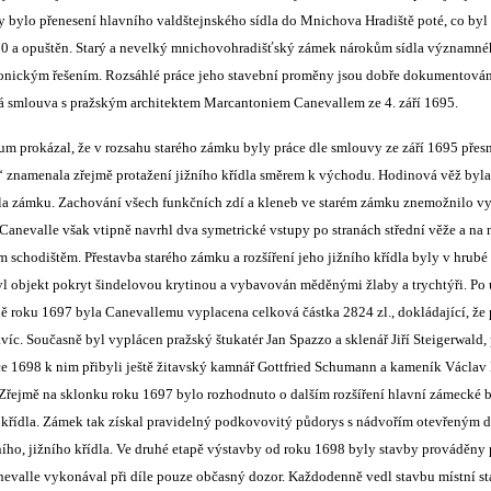
y bylo přenesení hlavního valdštejnského sídla do Mnichova Hradiště poté, co byl 
90 a opuštěn. Starý a nevelký mnichovohradišťský zámek nárokům sídla významné
ktonickým řešením. Rozsáhlé práce jeho stavební proměny jsou dobře dokumentov
á smlouva s pražským architektem Marcantoniem Canevallem ze 4. září 1695.
kum
prokázal, že v rozsahu starého zámku byly práce dle smlouvy ze září 1695 přes
znamenala zřejmě protažení jižního křídla směrem k východu. Hodinová věž byla
dla zámku. Zachování všech funkčních zdí a kleneb ve starém zámku znemožnilo v
 Canevalle však vtipně navrhl dva symetrické vstupy po stranách střední věže a na n
schodištěm. Přestavba starého zámku a rozšíření jeho jižního křídla byly v hrubé 
yl objekt pokryt šindelovou krytinou a vybavován měděnými žlaby a trychtýři. P
ně roku 1697 byla Canevallemu vyplacena celková částka 2824 zl., dokládající, že 
íc. Současně byl vyplácen pražský štukatér Jan Spazzo a sklenář Jiří Steigerwald,
ce 1698 k nim přibyli ještě žitavský kamnář Gottfried Schumann a kameník Václav 
 Zřejmě na sklonku roku 1697 bylo rozhodnuto o dalším rozšíření hlavní zámecké
křídla. Zámek tak získal pravidelný podkovovitý půdorys s nádvořím otevřeným 
ního, jižního křídla. Ve druhé etapě výstavby od roku 1698 byly stavby prováděny
nevalle vykonával při díle pouze občasný dozor. Každodenně vedl stavbu místní s