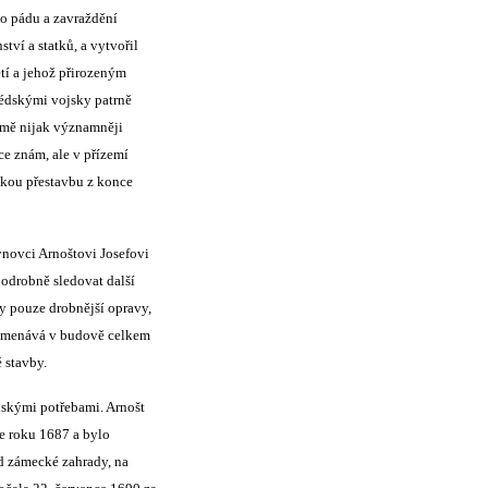
po pádu a zavraždění
ví a statků, a vytvořil
tí a jehož přirozeným
védskými vojsky patrně
ejmě nijak významněji
ce znám, ale v přízemí
elkou přestavbu z konce
novci Arnoštovi Josefovi
podrobně sledovat další
y pouze drobnější opravy,
znamenává v budově celkem
 stavby.
skými potřebami. Arnošt
le roku 1687 a bylo
d zámecké zahrady, na