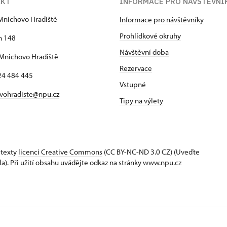
AKT
INFORMACE PRO NÁVŠTĚVNÍ
Mnichovo Hradiště
Informace pro návštěvníky
Prohlídkové okruhy
h 148
Návštěvní doba
Mnichovo Hradiště
Rezervace
24 484 445
Vstupné
vohradiste@npu.cz
Tipy na výlety
 texty
licenci Creative Commons
(CC BY-NC-ND 3.0 CZ) (Uveďte
la). Při užití obsahu uvádějte odkaz na stránky www.npu.cz