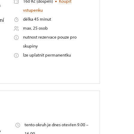
160 Kč (dospělí)
Koupit
m
vstupenku
délka 45 minut
ní
max. 25 osob
nutnost rezervace pouze pro
skupiny
lze uplatnit permanentku
tento okruh je dnes otevřen 9.00 –
y
16.00