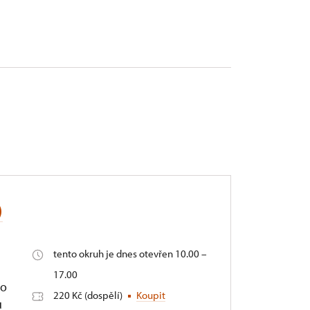
)
tento okruh je dnes otevřen 10.00 –
17.00
vo
220 Kč (dospělí)
Koupit
u