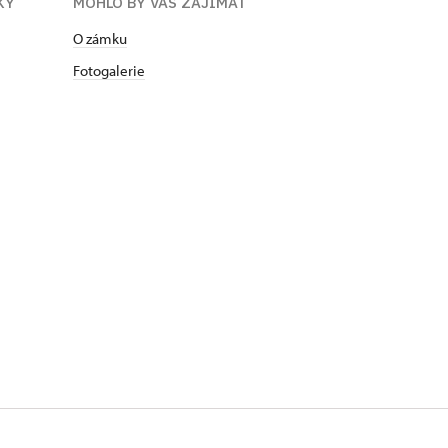
KY
MOHLO BY VÁS ZAJÍMAT
O zámku
Fotogalerie