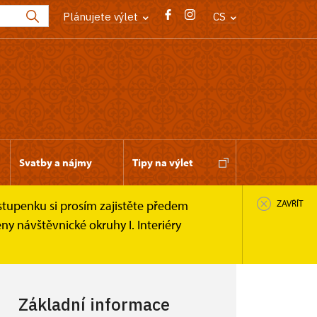
Plánujete výlet
CS
Svatby a nájmy
Tipy na výlet
stupenku si prosím zajistěte předem
ZAVŘÍT
y návštěvnické okruhy I. Interiéry
Základní informace