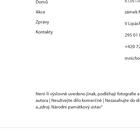
KONT
Domů
Akce
zámek 
Zprávy
V Lípác
Kontakty
295 01 
+420 7
mnicho
Není-li výslovně uvedeno jinak, podléhají fotografie a
autora | Neužívejte dílo komerčně | Nezasahujte do dí
a „zdroj: Národní památkový ústav“