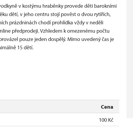
růvodkyně v kostýmu hraběnky provede děti barokními
ku dětí, v jeho centru stojí pověst o dvou rytířích,
ních prázdninách chodí prohlídka vždy v neděli
 online předprodeji. Vzhledem k omezenému počtu
oprovázel pouze jeden dospělý. Mimo uvedený čas je
imálně 15 dětí.
Cena
100 Kč