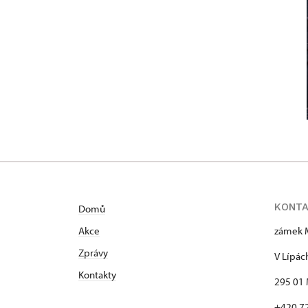
KONT
Domů
Akce
zámek 
Zprávy
V Lípác
Kontakty
295 01 
+420 7