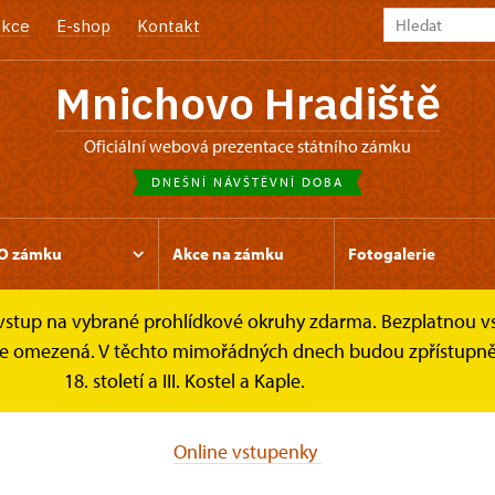
kce
E-shop
Kontakt
Mnichovo Hradiště
oficiální webová prezentace státního zámku
DNEŠNÍ NÁVŠTĚVNÍ DOBA
O zámku
Akce na zámku
Fotogalerie
e vstup na vybrané prohlídkové okruhy zdarma. Bezplatnou v
kové poukazy
k je omezená. V těchto mimořádných dnech budou zpřístupněn
18. století a III. Kostel a Kaple.
Online vstupenky