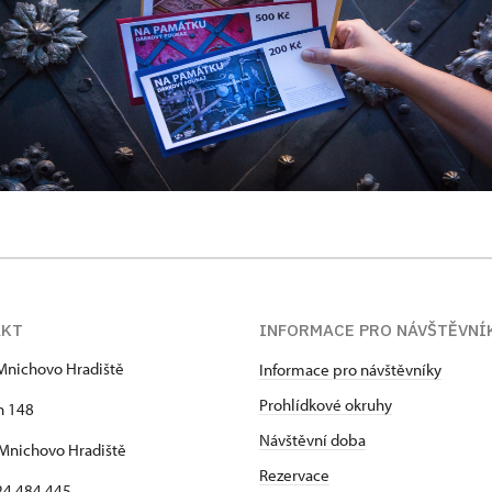
AKT
INFORMACE PRO NÁVŠTĚVNÍ
Mnichovo Hradiště
Informace pro návštěvníky
Prohlídkové okruhy
h 148
Návštěvní doba
Mnichovo Hradiště
Rezervace
24 484 445