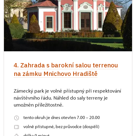
4. Zahrada s barokní salou terrenou
na zámku Mnichovo Hradiště
Zámecký park je volně přístupný při respektování
návštěvního řádu. Náhled do saly terreny je
umožněn příležitostně.
tento okruh je dnes otevřen 7.00 – 20.00
volně přístupné, bez průvodce (dospělí)
délka 0 minut