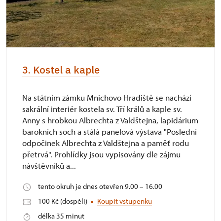
3. Kostel a kaple
Na státním zámku Mnichovo Hradiště se nachází
sakrální interiér kostela sv. Tří králů a kaple sv.
Anny s hrobkou Albrechta z Valdštejna, lapidárium
barokních soch a stálá panelová výstava "Poslední
odpočinek Albrechta z Valdštejna a paměť rodu
přetrvá". Prohlídky jsou vypisovány dle zájmu
návštěvníků a...
tento okruh je dnes otevřen 9.00 – 16.00
100 Kč (dospělí)
Koupit vstupenku
délka 35 minut