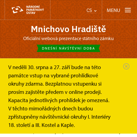
MENU
CS
Mnichovo Hradiště
oficiální webová prezentace státního zámku
DNEŠNÍ NÁVŠTĚVNÍ DOBA
V neděli 30. srpna a 27. září bude na této
Mnichovo Hradiště
Informace pro návštěvníky
památce vstup na vybrané prohlídkové
Prohlídkové okruhy
Interiéry 19. století a divadlo
okruhy zdarma. Bezplatnou vstupenku si
prosím zajistěte předem v online prodeji.
Interiéry 19. století a divadlo
Kapacita jednotlivých prohlídek je omezená.
V těchto mimořádných dnech budou
zpřístupněny návštěvnické okruhy I. Interiéry
Okruh věnovaný schůzce Svaté Aliance na zámku Mnichovo
18. století a III. Kostel a Kaple.
Hradiště. K diplomatickým jednáním se sešli Rakouský císař