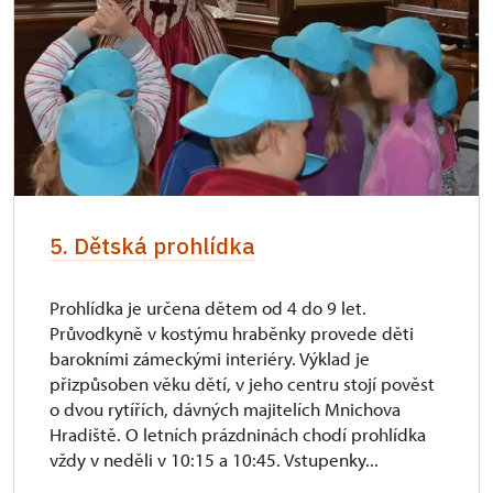
5. Dětská prohlídka
Prohlídka je určena dětem od 4 do 9 let.
Průvodkyně v kostýmu hraběnky provede děti
barokními zámeckými interiéry. Výklad je
přizpůsoben věku dětí, v jeho centru stojí pověst
o dvou rytířích, dávných majitelích Mnichova
Hradiště. O letních prázdninách chodí prohlídka
vždy v neděli v 10:15 a 10:45. Vstupenky...