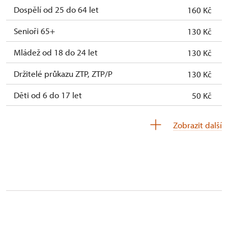
Dospělí od 25 do 64 let
160 Kč
Senioři 65+
130 Kč
Mládež od 18 do 24 let
130 Kč
Držitelé průkazu ZTP, ZTP/P
130 Kč
Děti od 6 do 17 let
50 Kč
Děti do 5 let
zdarma
Zobrazit další
Průvodce držitele průkazu ZTP/P
zdarma
Pedagogický dozor (pro školní skupiny 1
zdarma
osoba na 15 dětí)
Průvodce organizované skupiny (1 osoba
zdarma
pro celou skupinu min. 15 osob)
Karta zaměstnance s QR kódem MK ČR *
neposkytuje se