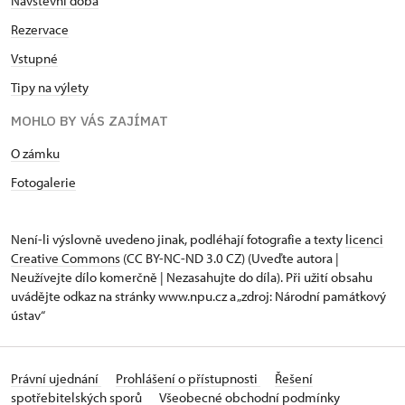
Návštěvní doba
Rezervace
Vstupné
Tipy na výlety
MOHLO BY VÁS ZAJÍMAT
O zámku
Fotogalerie
Není-li výslovně uvedeno jinak, podléhají fotografie a texty
licenci
Creative Commons
(CC BY-NC-ND 3.0 CZ) (Uveďte autora |
Neužívejte dílo komerčně | Nezasahujte do díla). Při užití obsahu
uvádějte odkaz na stránky www.npu.cz a „zdroj: Národní památkový
ústav“
Právní ujednání
Prohlášení o přístupnosti
Řešení
spotřebitelských sporů
Všeobecné obchodní podmínky