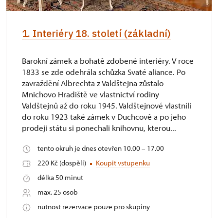
1. Interiéry 18. století (základní)
Barokní zámek a bohatě zdobené interiéry. V roce
1833 se zde odehrála schůzka Svaté aliance. Po
zavraždění Albrechta z Valdštejna zůstalo
Mnichovo Hradiště ve vlastnictví rodiny
Valdštejnů až do roku 1945. Valdštejnové vlastnili
do roku 1923 také zámek v Duchcově a po jeho
prodeji státu si ponechali knihovnu, kterou...
tento okruh je dnes otevřen 10.00 – 17.00
220 Kč (dospělí)
Koupit vstupenku
délka 50 minut
max. 25 osob
nutnost rezervace pouze pro skupiny