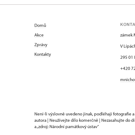
KONT
Domů
Akce
zámek 
Zprávy
V Lípác
Kontakty
295 01 
+420 7
mnicho
Není-li výslovně uvedeno jinak, podléhají fotografie a
autora | Neužívejte dílo komerčně | Nezasahujte do dí
a „zdroj: Národní památkový ústav“