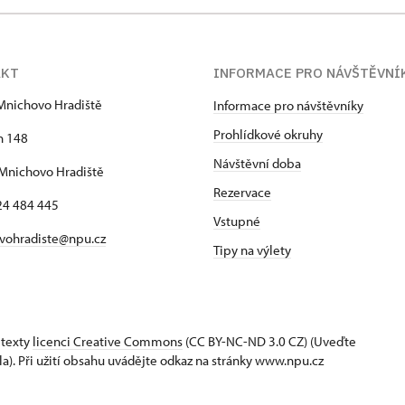
AKT
INFORMACE PRO NÁVŠTĚVNÍ
Mnichovo Hradiště
Informace pro návštěvníky
Prohlídkové okruhy
h 148
Návštěvní doba
Mnichovo Hradiště
Rezervace
24 484 445
Vstupné
vohradiste@npu.cz
Tipy na výlety
 texty
licenci Creative Commons
(CC BY-NC-ND 3.0 CZ) (Uveďte
la). Při užití obsahu uvádějte odkaz na stránky www.npu.cz