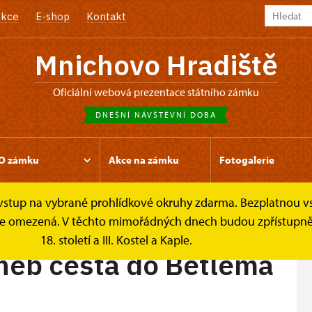
kce
E-shop
Kontakt
Mnichovo Hradiště
oficiální webová prezentace státního zámku
DNEŠNÍ NÁVŠTĚVNÍ DOBA
O zámku
Akce na zámku
Fotogalerie
e vstup na vybrané prohlídkové okruhy zdarma. Bezplatnou v
, aneb cesta do...
k je omezená. V těchto mimořádných dnech budou zpřístupněn
18. století a III. Kostel a Kaple.
aneb cesta do Betléma