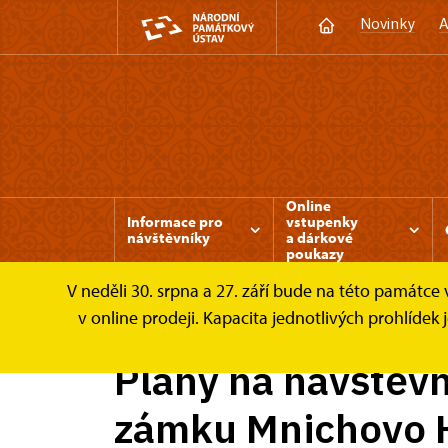
Novinky
A
Online
Informace pro
vstupenky
návštěvníky
a dárkové
poukazy
V neděli 30. srpna a 27. září bude na této památc
Mnichovo Hradiště
Zprávy
Plány na náv
v online prodeji. Kapacita jednotlivých prohlíde
Plány na návštěv
zámku Mnichovo 