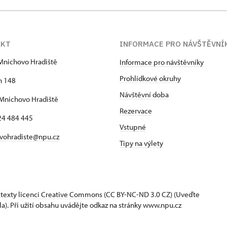
AKT
INFORMACE PRO NÁVŠTĚVNÍ
Mnichovo Hradiště
Informace pro návštěvníky
Prohlídkové okruhy
h 148
Návštěvní doba
Mnichovo Hradiště
Rezervace
24 484 445
Vstupné
vohradiste@npu.cz
Tipy na výlety
 texty
licenci Creative Commons
(CC BY-NC-ND 3.0 CZ) (Uveďte
la). Při užití obsahu uvádějte odkaz na stránky www.npu.cz