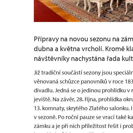
Přípravy na novou sezonu na zá
dubna a května vrcholí. Kromě kl
návštěvníky nachystána řada kult
Již tradiční součástí sezony jsou speciál
věnovaná schůzce panovníků v roce 183
divadlu. Jedná se o jedinou prohlídku v 
jeviště. Na závěr, 28. října, prohlídka ok
13. komnaty, skrytého Zlatého salonku. 
v sezoně. Po roční pauze se vrací také k
zámku a je při nich příležitost řešit i p