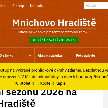
kce
E-shop
Kontakt
Mnichovo Hradiště
oficiální webová prezentace státního zámku
DNEŠNÍ NÁVŠTĚVNÍ DOBA
O zámku
Akce na zámku
Fotogalerie
e vstup na vybrané prohlídkové okruhy zdarma. Bezplatnou v
štěvní sezonu 2026 na...
k je omezená. V těchto mimořádných dnech budou zpřístupněn
18. století a III. Kostel a Kaple.
ní sezonu 2026 na
Hradiště