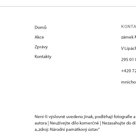
KONT
Domů
Akce
zámek 
Zprávy
V Lípác
Kontakty
295 01 
+420 7
mnicho
Není-li výslovně uvedeno jinak, podléhají fotografie a
autora | Neužívejte dílo komerčně | Nezasahujte do dí
a „zdroj: Národní památkový ústav“