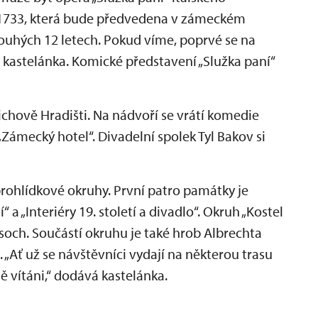
u 1733, která bude předvedena v zámeckém
dlouhých 12 letech. Pokud víme, poprvé se na
í kastelánka. Komické představení „Služka paní“
hově Hradišti. Na nádvoří se vrátí komedie
 „Zámecký hotel“. Divadelní spolek Tyl Bakov si
prohlídkové okruhy. První patro památky je
“ a „Interiéry 19. století a divadlo“. Okruh „Kostel
soch. Součástí okruhu je také hrob Albrechta
„Ať už se návštěvníci vydají na některou trasu
ě vítáni,“ dodává kastelánka.