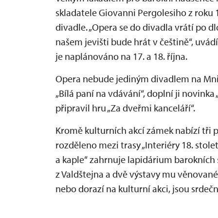
skladatele Giovanni Pergolesiho z rok
divadle. „Opera se do divadla vrátí po 
našem jevišti bude hrát v češtině“, uvád
je naplánováno na 17. a 18. října.
Opera nebude jediným divadlem na Mnic
„Bílá paní na vdávání“, doplní ji novinka
připravil hru „Za dveřmi kanceláří“.
Kromě kulturních akcí zámek nabízí tři 
rozděleno mezi trasy „Interiéry 18. století
a kaple“ zahrnuje lapidárium barokních 
z Valdštejna a dvě výstavy mu věnované. 
nebo dorazí na kulturní akci, jsou srdečn