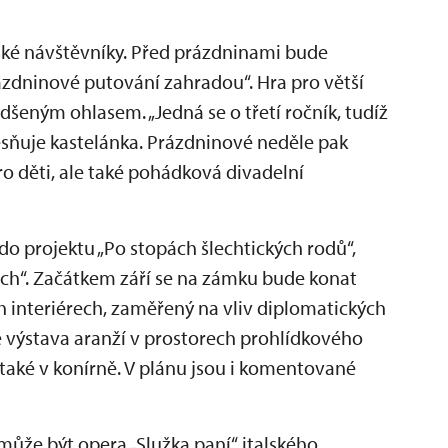
ské návštěvníky. Před prázdninami bude
zdninové putování zahradou“. Hra pro větší
adšeným ohlasem. „Jedná se o třetí ročník, tudíž
esňuje kastelánka. Prázdninové neděle pak
o děti, ale také pohádková divadelní
do projektu „Po stopách šlechtických rodů“,
ách“. Začátkem září se na zámku bude konat
h interiérech, zaměřený na vliv diplomatických
 výstava aranží v prostorech prohlídkového
 a také v konírně. V plánu jsou i komentované
ůže být opera „Služka paní“ italského