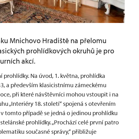
mku Mnichovo Hradiště na přelomu
asických prohlídkových okruhů je pro
urních akcí.
ní prohlídky. Na úvod, 1. května, prohlídka
3, a především klasicistnímu zámeckému
roce, při které návštěvníci mohou vstoupit i na
ruhu „Interiéry 18. století“ spojená s otevřením
I v tomto případě se jedná o jedinou prohlídku
astelánské prohlídky. „Prochází celé první patro
roblematiku současné správy,“ přibližuje