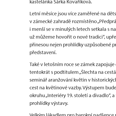
kastelánka Šárka Kovaříková.
Letní měsíce jsou více zaměřené na dět
v zámecké zahradě rozmístěno „Předprá
i menší se v minulých letech setkala s n
už můžeme hovořit o nové tradici“, upř
přinesou nejen prohlídky uzpůsobené pr
představení.
Také v letošním roce se zámek zapojuje 
tentokrát s podtitulem „Šlechta na cest
seminář aranžování květin v historickýc
cest na květinové vazby. Výstupem bude
okruhu „Interiéry 19. století a divadlo“,
prohlídky výstavy.
Velkým lákadlem pro barokní nadšence m