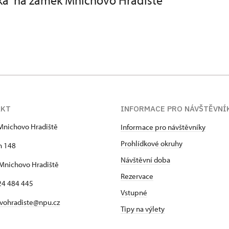
ka na zámek Mnichovo Hradiště
AKT
INFORMACE PRO NÁVŠTĚVNÍ
Mnichovo Hradiště
Informace pro návštěvníky
Prohlídkové okruhy
h 148
Návštěvní doba
Mnichovo Hradiště
Rezervace
24 484 445
Vstupné
vohradiste@npu.cz
Tipy na výlety