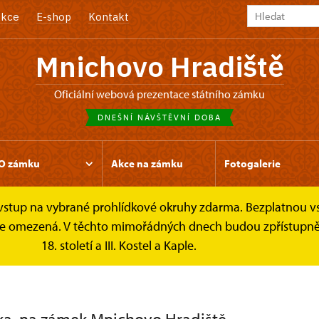
kce
E-shop
Kontakt
Mnichovo Hradiště
oficiální webová prezentace státního zámku
DNEŠNÍ NÁVŠTĚVNÍ DOBA
O zámku
Akce na zámku
Fotogalerie
e vstup na vybrané prohlídkové okruhy zdarma. Bezplatnou v
k je omezená. V těchto mimořádných dnech budou zpřístupněn
18. století a III. Kostel a Kaple.