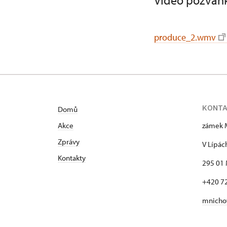
Video pozván
produce_2.wmv
KONT
Domů
Akce
zámek 
Zprávy
V Lípác
Kontakty
295 01 
+420 7
mnicho