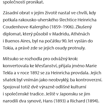
společnosti pronikat.
Zásadní obrat v jejím životě nastal ve chvíli, kdy
potkala rakousko-uherského šlechtice Heinricha
Coudenhove-Kalergiho (1859–1906). Zkušený
diplomat, který působil v Madridu, Athénách
i Buenos Aires, byl na počátku 90. let vyslán do
Tokia, a právě zde se jejich osudy protnuly.
Mitsuko se rozhodla pro odvážný krok:
konvertovala ke křesťanství, přijala jméno Marie
Tekla a v roce 1892 se za Heinricha provdala. Jejich
sňatek byl vnímán jako neobvyklý, ba kontroverzní.
Spojoval totiž dvě výrazně odlišné kulturní
i společenské tradice. Ještě v Japonsku se jim
narodili dva synové, Hans (1893) a Richard (1894).