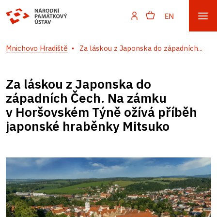
EN
Mnichovo Hradiště
Za láskou z Japonska do západních...
Za láskou z Japonska do
západních Čech. Na zámku
v Horšovském Týně ožívá příběh
japonské hraběnky Mitsuko