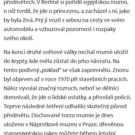
předmětech. V Berlíně si pořídil egyptskou mumii,
o níž tvrdil, že jde o princeznu, a zacházel s ní, jako
by byla živá. Prý ji vozil s sebou na cesty ve svém
automobilu a vzbuzoval pozornost i rozpaky
svého okolí.
Na konci druhé světové války nechal mumii uložit
do krypty, kde měla zůstat do jeho návratu. Na
tento podivný „poklad“ se však zapomnělo. Znovu
byl objeven až v roce 1970 při stavebních pracích.
Nález vyvolal značný rozruch, neboť se dělníci
domnívali, že jde o lidské ostatky, a přivolali policii.
Teprve následné šetření odhalilo skutečný původ
předmětu. Dochované torzo mumie je dnes
uloženo v Náprstkově muzeu v Praze, dřevěnou
staroegyptskou rakev můžete během letošní