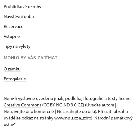
Prohlídkové okruhy
Návštěvní doba
Rezervace
Vstupné
Tipy na výlety
MOHLO BY VÁS ZAJÍMAT
O zámku
Fotogalerie
Není-li výslovně uvedeno jinak, podléhají fotografie a texty
licenci
Creative Commons
(CC BY-NC-ND 3.0 CZ) (Uveďte autora |
Neužívejte dílo komerčně | Nezasahujte do díla). Při užití obsahu
uvádějte odkaz na stránky www.npu.cz a „zdroj: Národní památkový
ústav“