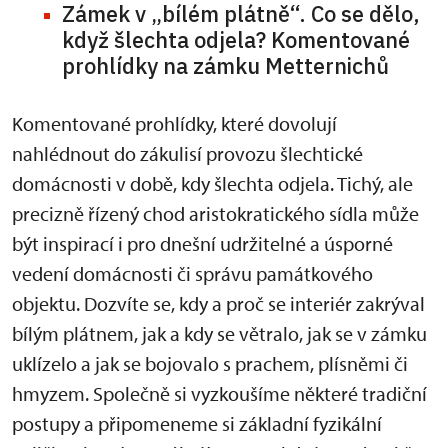
Zámek v „bílém plátně“. Co se dělo,
když šlechta odjela? Komentované
prohlídky na zámku Metternichů
Komentované prohlídky, které dovolují
nahlédnout do zákulisí provozu šlechtické
domácnosti v době, kdy šlechta odjela. Tichý, ale
precizně řízený chod aristokratického sídla může
být inspirací i pro dnešní udržitelné a úsporné
vedení domácnosti či správu památkového
objektu. Dozvíte se, kdy a proč se interiér zakrýval
bílým plátnem, jak a kdy se větralo, jak se v zámku
uklízelo a jak se bojovalo s prachem, plísněmi či
hmyzem. Společně si vyzkoušíme některé tradiční
postupy a připomeneme si základní fyzikální