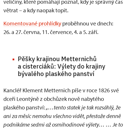
veličiny, které pomáhají poznat, kdy je správný čas
větrat – a kdy naopak topit.
Komentované prohlídky
proběhnou ve dnech:
26. a 27. června, 11. července, 4. a 5. září.
Pěšky krajinou Metternichů
a cisterciáků: Výlety do krajiny
bývalého plaského panství
Kancléř Klement Metternich píše v roce 1826 své
dceři Leontýně z obchůzek nově nabytého
plaského panství:
„…tento statek je tak rozsáhlý, že
ani za měsíc nemohu všechno vidět, přestože denně
podnikáme sedmi až osmihodinové výlety… … Je to