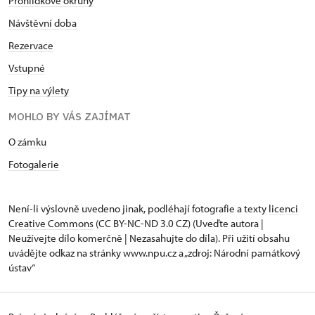
Prohlídkové okruhy
Návštěvní doba
Rezervace
Vstupné
Tipy na výlety
MOHLO BY VÁS ZAJÍMAT
O zámku
Fotogalerie
Není-li výslovně uvedeno jinak, podléhají fotografie a texty
licenci
Creative Commons
(CC BY-NC-ND 3.0 CZ) (Uveďte autora |
Neužívejte dílo komerčně | Nezasahujte do díla). Při užití obsahu
uvádějte odkaz na stránky www.npu.cz a „zdroj: Národní památkový
ústav“