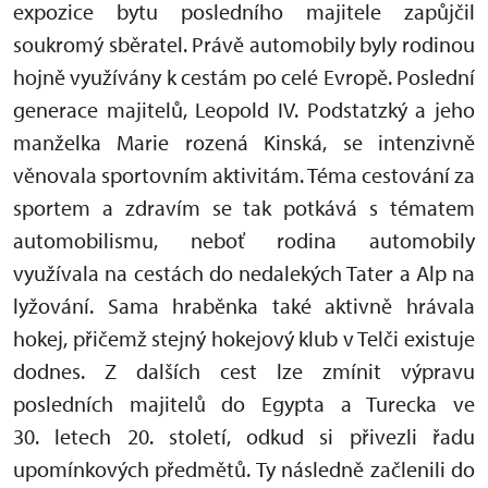
expozice bytu posledního majitele zapůjčil
soukromý sběratel. Právě automobily byly rodinou
hojně využívány k cestám po celé Evropě. Poslední
generace majitelů, Leopold IV. Podstatzký a jeho
manželka Marie rozená Kinská, se intenzivně
věnovala sportovním aktivitám. Téma cestování za
sportem a zdravím se tak potkává s tématem
automobilismu, neboť rodina automobily
využívala na cestách do nedalekých Tater a Alp na
lyžování. Sama hraběnka také aktivně hrávala
hokej, přičemž stejný hokejový klub v Telči existuje
dodnes. Z dalších cest lze zmínit výpravu
posledních majitelů do Egypta a Turecka ve
30. letech 20. století, odkud si přivezli řadu
upomínkových předmětů. Ty následně začlenili do