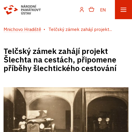
EN
Mnichovo Hradiště
Telčský zámek zahájí projekt...
Telčský zámek zahájí projekt
Šlechta na cestách, připomene
příběhy šlechtického cestování