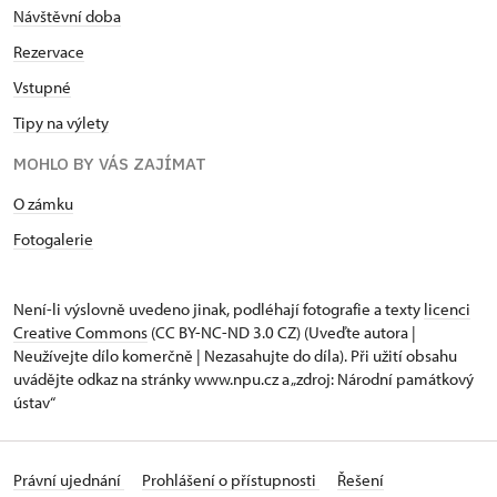
Návštěvní doba
Rezervace
Vstupné
Tipy na výlety
MOHLO BY VÁS ZAJÍMAT
O zámku
Fotogalerie
Není-li výslovně uvedeno jinak, podléhají fotografie a texty
licenci
Creative Commons
(CC BY-NC-ND 3.0 CZ) (Uveďte autora |
Neužívejte dílo komerčně | Nezasahujte do díla). Při užití obsahu
uvádějte odkaz na stránky www.npu.cz a „zdroj: Národní památkový
ústav“
Právní ujednání
Prohlášení o přístupnosti
Řešení