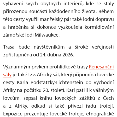
vybavení svých obytných interiérů, kde se staly
přirozenou součástí každodenního života. Během
této cesty využil manželský pár také lodní dopravu
a hraběnka si dokonce vyzkoušela kormidlování
zámořské lodi Milwaukee.
Trasa bude návštěvníkům a široké veřejnosti
zpřístupněna od 24. dubna 2026.
Významným prvkem prohlídkové trasy
Renesanční
sály
je také tzv. Africký sál, který připomíná lovecké
cesty Karla Podstatzky-Lichtenstein do východní
Afriky na počátku 20. století. Karl patřil k vášnivým
lovcům, sepsal knihu loveckých zážitků z Čech
a z Afriky, odkud si také přivezl řadu trofejí.
Expozice prezentuje lovecké trofeje, etnografické