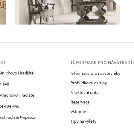
AKT
INFORMACE PRO NÁVŠTĚVNÍ
Mnichovo Hradiště
Informace pro návštěvníky
Prohlídkové okruhy
h 148
Návštěvní doba
Mnichovo Hradiště
Rezervace
24 484 445
Vstupné
vohradiste@npu.cz
Tipy na výlety