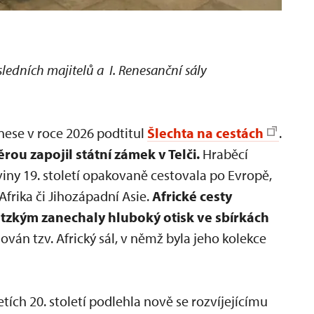
sledních majitelů a I. Renesanční sály
nese v roce 2026 podtitul
Šlechta na cestách
.
u zapojil státní zámek v Telči.
Hraběcí
iny 19. století opakovaně cestovala po Evropě,
Afrika či Jihozápadní Asie.
Africké cesty
zkým zanechaly hluboký otisk ve sbírkách
lován tzv. Africký sál, v němž byla jeho kolekce
tích 20. století podlehla nově se rozvíjejícímu