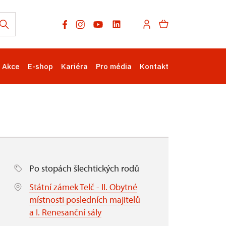
Akce
E-shop
Kariéra
Pro média
Kontakt
Po stopách šlechtických rodů
Státní zámek Telč - II. Obytné
místnosti posledních majitelů
a I. Renesanční sály