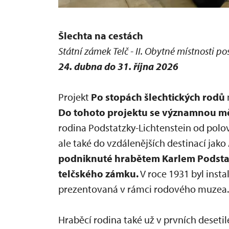
Šlechta na cestách
Státní zámek Telč - II. Obytné místnosti po
24. dubna do 31. října 2026
Projekt
Po stopách šlechtických rodů
Do tohoto projektu se významnou měro
rodina Podstatzky-Lichtenstein od polov
ale také do vzdálenějších destinací jako 
podniknuté hrabětem Karlem Podstat
telčského zámku.
V roce 1931 byl insta
prezentovaná v rámci rodového muzea.
Hraběcí rodina také už v prvních desetile