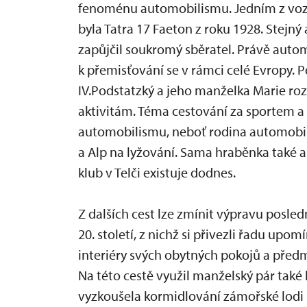
fenoménu automobilismu. Jedním z vozů,
byla Tatra 17 Faeton z roku 1928. Stejn
zapůjčil soukromý sběratel. Právě auto
k přemisťování se v rámci celé Evropy. 
IV.Podstatzký a jeho manželka Marie roz
aktivitám. Téma cestování za sportem a
automobilismu, neboť rodina automobily
a Alp na lyžování. Sama hraběnka také a
klub v Telči existuje dodnes.
Z dalších cest lze zmínit výpravu posled
20. století, z nichž si přivezli řadu up
interiéry svých obytných pokojů a předm
Na této cestě využil manželský pár tak
vyzkoušela kormidlování zámořské lodi