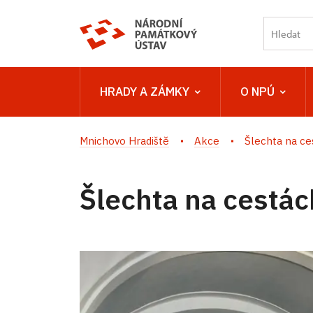
HRADY A ZÁMKY
O NPÚ
Mnichovo Hradiště
Akce
Šlechta na ce
Šlechta na cestác