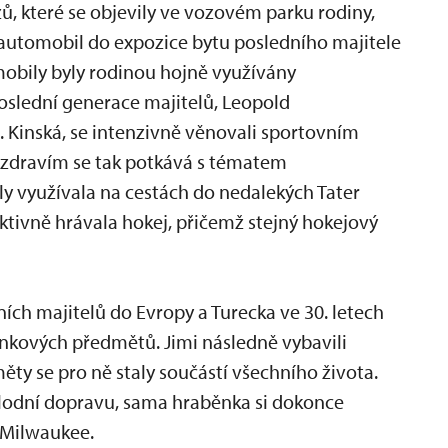
 které se objevily ve vozovém parku rodiny,
ý automobil do expozice bytu posledního majitele
mobily byly rodinou hojně využívány
Poslední generace majitelů, Leopold
. Kinská, se intenzivně věnovali sportovním
 zdravím se tak potkává s tématem
 využívala na cestách do nedalekých Tater
ktivně hrávala hokej, přičemž stejný hokejový
ních majitelů do Evropy a Turecka ve 30. letech
omínkových předmětů. Jimi následně vybavili
ěty se pro ně staly součástí všechního života.
é lodní dopravu, sama hraběnka si dokonce
 Milwaukee.