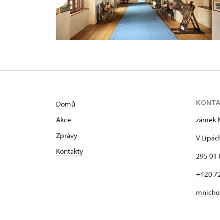
KONT
Domů
Akce
zámek 
Zprávy
V Lípác
Kontakty
295 01 
+420 7
mnicho