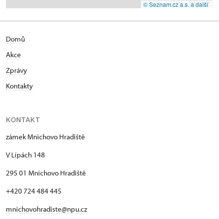
© Seznam.cz a.s. a další
Domů
Akce
Zprávy
Kontakty
KONTAKT
zámek Mnichovo Hradiště
V Lípách 148
295 01 Mnichovo Hradiště
+420 724 484 445
mnichovohradiste@npu.cz