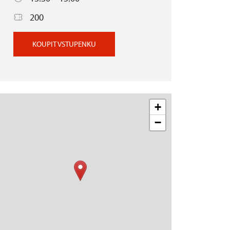
200
KOUPIT VSTUPENKU
+
−