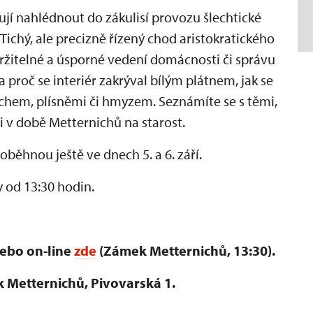
jí nahlédnout do zákulisí provozu šlechtické
Tichý, ale precizně řízený chod aristokratického
udržitelné a úsporné vedení domácnosti či správu
 proč se interiér zakrýval bílým plátnem, jak se
rachem, plísněmi či hmyzem. Seznámíte se s těmi,
i v době Metternichů na starost.
ěhnou ještě ve dnech 5. a 6. září.
 od 13:30 hodin.
nebo on-line
zde
(Zámek Metternichů, 13:30).
 Metternichů, Pivovarská 1.