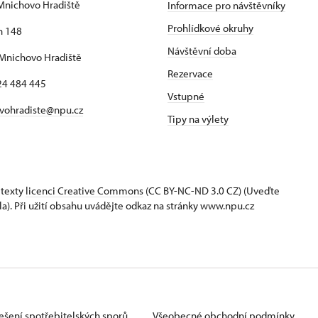
Mnichovo Hradiště
Informace pro návštěvníky
Prohlídkové okruhy
h 148
Návštěvní doba
Mnichovo Hradiště
Rezervace
24 484 445
Vstupné
vohradiste@npu.cz
Tipy na výlety
 texty
licenci Creative Commons
(CC BY-NC-ND 3.0 CZ) (Uveďte
la). Při užití obsahu uvádějte odkaz na stránky www.npu.cz
ešení spotřebitelských sporů
Všeobecné obchodní podmínky