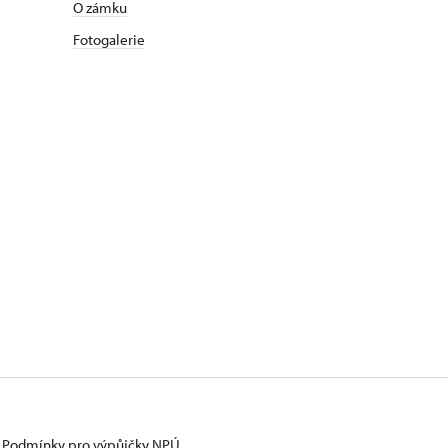
O zámku
Fotogalerie
Podmínky pro výpůjčky NPÚ