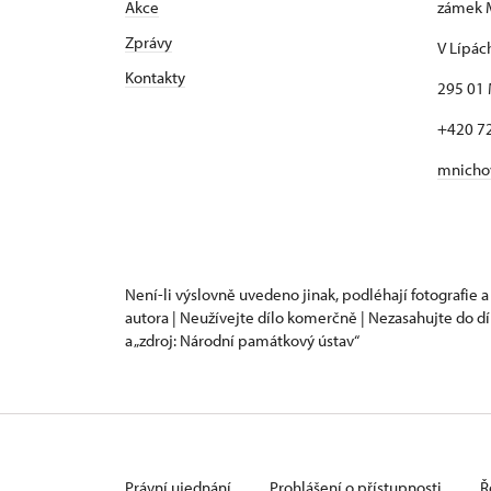
Akce
zámek 
Zprávy
V Lípác
Kontakty
295 01 
+420 7
mnicho
Není-li výslovně uvedeno jinak, podléhají fotografie a
autora | Neužívejte dílo komerčně | Nezasahujte do dí
a „zdroj: Národní památkový ústav“
Právní ujednání
Prohlášení o přístupnosti
Ř