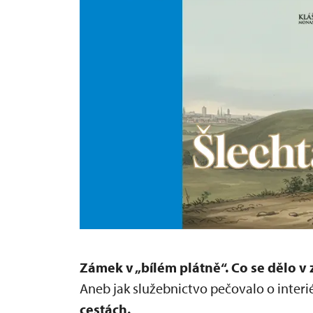
Zámek v „bílém plátně“.
Co se dělo v
Aneb jak služebnictvo pečovalo o interié
cestách.