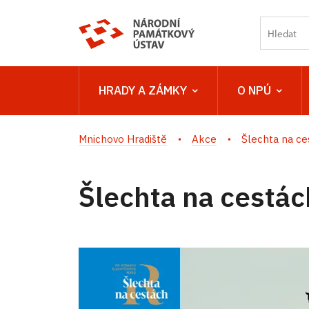
HRADY A ZÁMKY
O NPÚ
Mnichovo Hradiště
Akce
Šlechta na ce
Šlechta na cestác